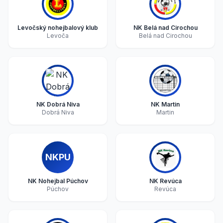
Levočský nohejbalový klub
NK Belá nad Cirochou
Levoča
Belá nad Cirochou
NK Dobrá Niva
NK Martin
Dobrá Niva
Martin
NKPU
NK Nohejbal Púchov
NK Revúca
Púchov
Revúca