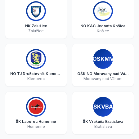
NK Zalužice
NO KAC Jednota Košice
Zalužice
Košice
OSKMV
NO TJ Družstevník Klenovec
OŠK NO Moravany nad Váhom
Klenovec
Moravany nad Váhom
SKVBA
ŠK Laborec Humenné
ŠK Vrakuňa Bratislava
Humenné
Bratislava