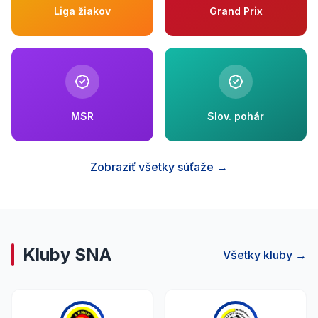
Liga žiakov
Grand Prix
MSR
Slov. pohár
Zobraziť všetky súťaže →
Kluby SNA
Všetky kluby →