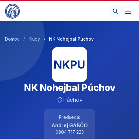
Domov
/
Kluby
/
NK Nohejbal Púchov
NKPU
NK Nohejbal Púchov
Púchov
Predseda:
Andrej GABČO
0904 717 223