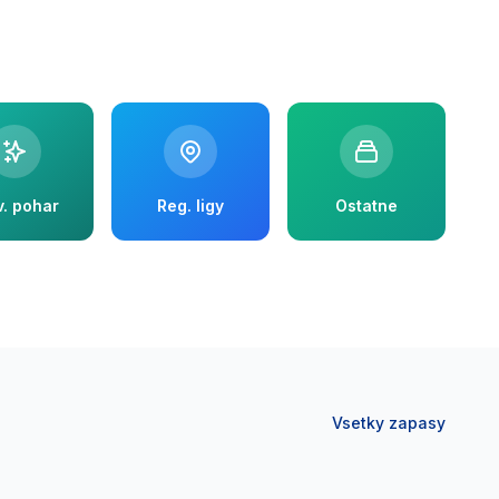
v. pohar
Reg. ligy
Ostatne
Vsetky zapasy