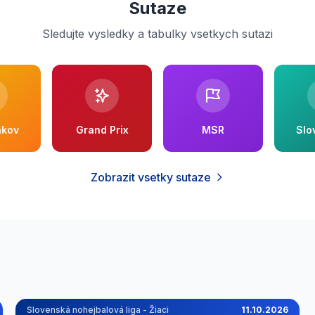
Sutaze
Sledujte vysledky a tabulky vsetkych sutazi
akov
Grand Prix
MSR
Slo
Zobrazit vsetky sutaze
Slovenská nohejbalová liga - Žiaci
11.10.2026