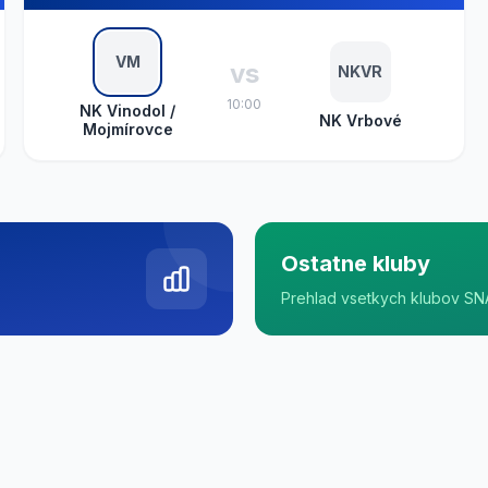
VM
vs
NKVR
10:00
NK Vinodol /
NK Vrbové
Mojmírovce
Ostatne kluby
Prehlad vsetkych klubov SN