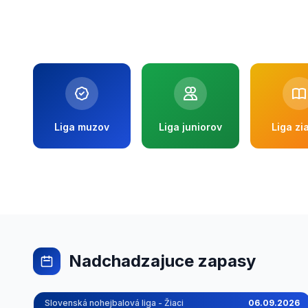
Liga muzov
Liga juniorov
Liga zi
Nadchadzajuce zapasy
Slovenská nohejbalová liga - Žiaci
06.09.2026