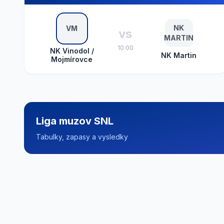
NK
VM
vs
MARTIN
10:00
NK Vinodol /
NK Martin
Mojmírovce
Liga muzov SNL
Tabulky, zapasy a vysledky