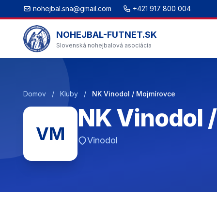
nohejbal.sna@gmail.com
+421 917 800 004
NOHEJBAL-FUTNET.SK
Slovenská nohejbalová asociácia
Domov
/
Kluby
/
NK Vinodol / Mojmírovce
NK Vinodol 
VM
Vinodol