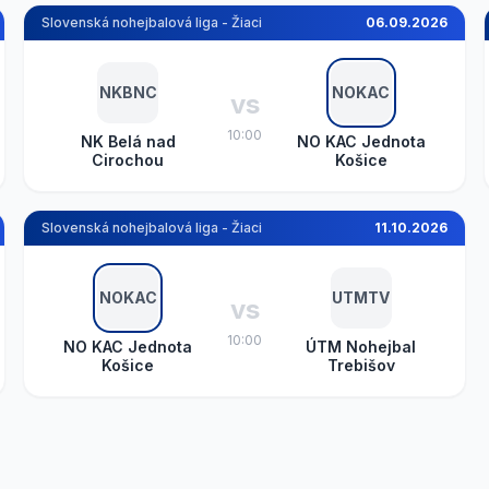
Slovenská nohejbalová liga - Žiaci
06.09.2026
NKBNC
NOKAC
vs
10:00
NK Belá nad
NO KAC Jednota
Cirochou
Košice
Slovenská nohejbalová liga - Žiaci
11.10.2026
NOKAC
UTMTV
vs
10:00
NO KAC Jednota
ÚTM Nohejbal
Košice
Trebišov