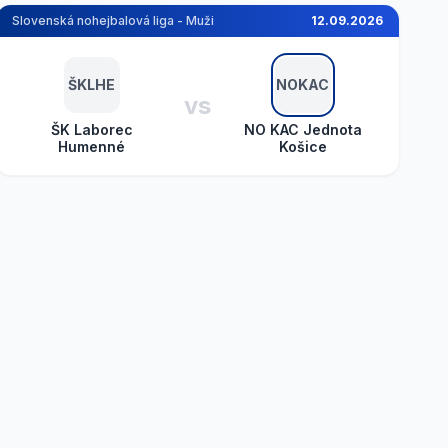
Slovenská nohejbalová liga - Muži
12.09.2026
ŠKLHE
NOKAC
vs
ŠK Laborec
NO KAC Jednota
Humenné
Košice