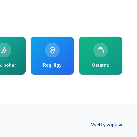
v. pohar
Reg. ligy
Ostatne
Vsetky zapasy