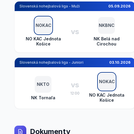
Slovenská nohejbalová liga - Muži
05.09.2026
NOKAC
NKBNC
vs
NO KAC Jednota
NK Belá nad
Košice
Cirochou
Slovenská nohejbalová liga - Juniori
03.10.2026
NOKAC
vs
NKTO
12:00
NO KAC Jednota
NK Tornaľa
Košice
Dokumenty