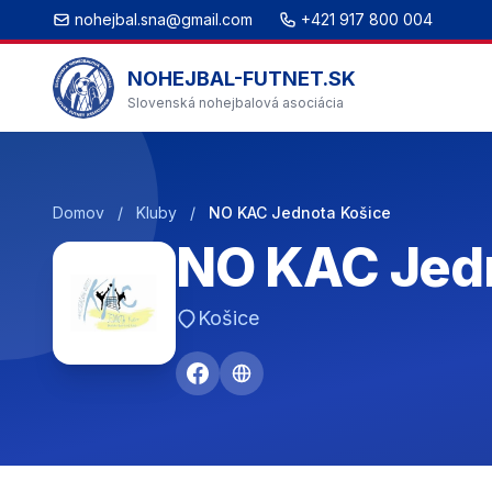
nohejbal.sna@gmail.com
+421 917 800 004
NOHEJBAL-FUTNET.SK
Slovenská nohejbalová asociácia
Domov
/
Kluby
/
NO KAC Jednota Košice
NO KAC Jed
Košice