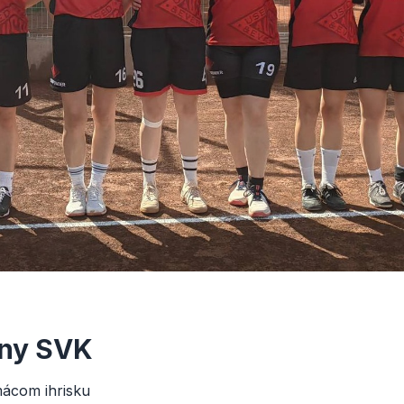
eny SVK
ácom ihrisku