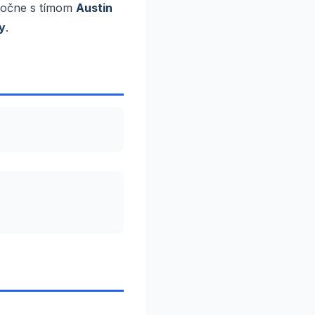
oločne s tímom
Austin
gy
.