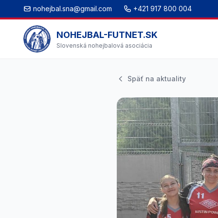
nohejbal.sna@gmail.com
+421 917 800 004
NOHEJBAL-FUTNET.SK
Slovenská nohejbalová asociácia
Späť na aktuality