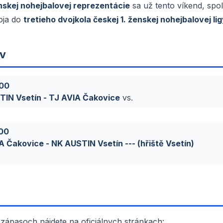
nskej nohejbalovej reprezentácie
sa už tento víkend, sp
oja do
tretieho dvojkola českej 1. ženskej nohejbalovej li
v
:00
TIN Vsetín - TJ AVIA Čakovice
vs.
:00
A Čakovice - NK AUSTIN Vsetín --- (hřiště Vsetín)
 zápasoch nájdete na oficiálnych stránkach: