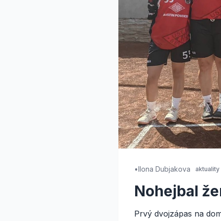
•
Ilona Dubjakova
aktuality
Nohejbal ž
Prvý dvojzápas na dom