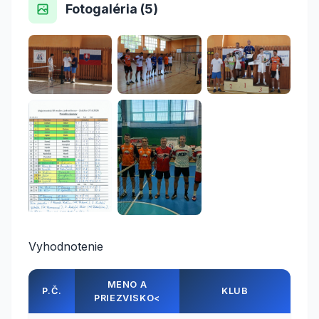
Fotogaléria (5)
Vyhodnotenie
MENO A
P.Č.
KLUB
PRIEZVISKO<